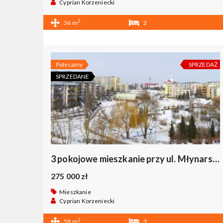
Cyprian Korzeniecki
2
36 m
2
1
Polecamy
SPRZEDAŻ
SPRZEDANE
3 pokojowe mieszkanie przy ul. Młynarskiego
275 000 zł
Mieszkanie
Cyprian Korzeniecki
2
58 m
3