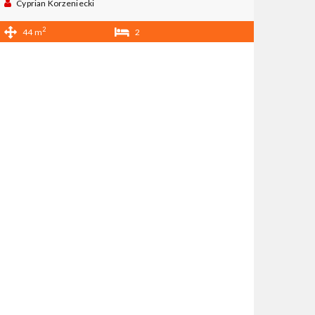
Cyprian Korzeniecki
2
44 m
2
1