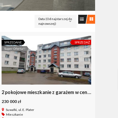
Data (Od najstarszej do
najnowszej)
SPRZEDANE
SPRZEDAŻ
Super Oferta!!
2 pokojowe mieszkanie z garażem w centrum Suwałk
230 000 zł
Suwałki, ul. E. Plater
Mieszkanie