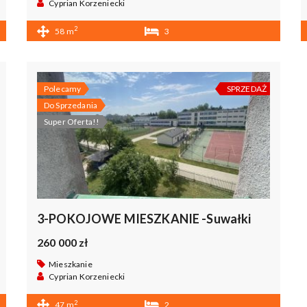
Cyprian Korzeniecki
2
58 m
3
1
Polecamy
SPRZEDAŻ
Do Sprzedania
Super Oferta!!
3-POKOJOWE MIESZKANIE -Suwałki
260 000 zł
Mieszkanie
Cyprian Korzeniecki
2
47 m
2