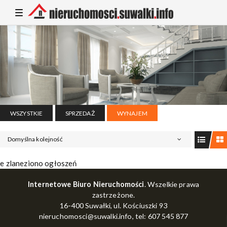
T
o
g
g
l
e
n
a
v
i
g
a
t
i
WSZYSTKIE
SPRZEDAŻ
WYNAJEM
o
n
Domyślna kolejność
e zlaneziono ogłoszeń
Internetowe Biuro Nieruchomości
. Wszelkie prawa
zastrzeżone.
16-400 Suwałki, ul. Kościuszki 93
nieruchomosci@suwalki.info
, tel: 607 545 877