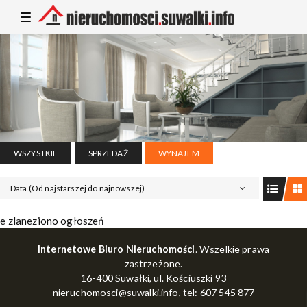
T
o
g
g
l
e
n
a
v
i
g
a
t
i
WSZYSTKIE
SPRZEDAŻ
WYNAJEM
o
n
Data (Od najstarszej do najnowszej)
e zlaneziono ogłoszeń
Internetowe Biuro Nieruchomości
. Wszelkie prawa
zastrzeżone.
16-400 Suwałki, ul. Kościuszki 93
nieruchomosci@suwalki.info
, tel: 607 545 877