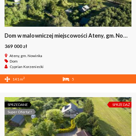
Dom w malowniczej miejscowości Ateny, gm. Nowinka
369 000 zł
Ateny, gm. Nowinka
Dom
Cyprian Korzeniecki
2
141 m
5
2
SPRZEDANE
SPRZEDAŻ
Super Oferta!!