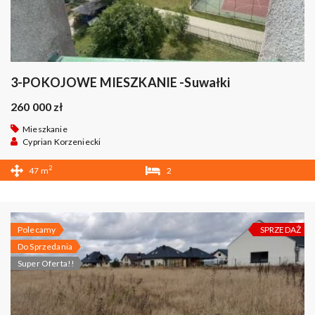
3-POKOJOWE MIESZKANIE -Suwałki
260 000 zł
Mieszkanie
Cyprian Korzeniecki
2
47 m
2
1
Polecamy
SPRZEDAŻ
Do Sprzedania
Super Oferta!!