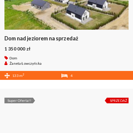
Dom nad jeziorem na sprzedaż
1 350 000 zł
Dom
Żaneta Łowczyńska
2
133 m
4
2
Super Oferta!!
SPRZEDAŻ