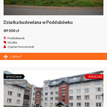
Działka budowlana w Poddubówku
89 000 zł
Poddubówek
Działka
Cyprian Korzeniecki
2
1 430 m
SPRZEDANE
SPRZEDAŻ
Super Oferta!!