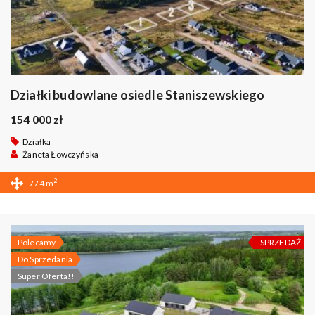
Działki budowlane osiedle Staniszewskiego
154 000 zł
Działka
Żaneta Łowczyńska
2
774 m
Polecamy
SPRZEDAŻ
Do Sprzedania
Super Oferta!!