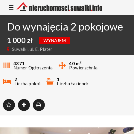
T
o
g
g
Do wynajęcia 2 pokojowe
l
e
n
mieszkanie w centrum
a
1 000 zł
WYNAJEM
v
i
Suwałki, ul. E. Plater
g
a
t
2
4371
40
m
i
Numer Ogłoszenia
Powierzchnia
o
n
2
1
Liczba pokoi
Liczba łazienek