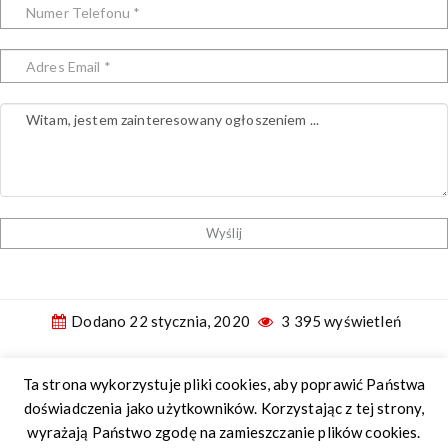
Wyślij
Dodano 22 stycznia, 2020
3 395 wyświetleń
Ta strona wykorzystuje pliki cookies, aby poprawić Państwa
Internetowe Biuro Nieruchomości
. Wszelkie prawa
doświadczenia jako użytkowników. Korzystając z tej strony,
zastrzeżone.
wyrażają Państwo zgodę na zamieszczanie plików cookies.
16-400 Suwałki, ul. Kościuszki 93