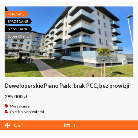
Polecamy
SPRZEDANE
SPRZEDANE
Super Oferta!!
Deweloperskie Piano Park, brak PCC, bez prowizji
295 000 zł
Mieszkanie
Cyprian Korzeniecki
2
41 m
1
1