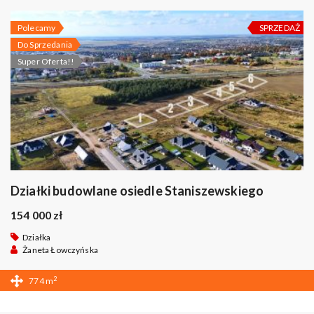
Polecamy
SPRZEDAŻ
Do Sprzedania
Super Oferta!!
Działki budowlane osiedle Staniszewskiego
154 000 zł
Działka
Żaneta Łowczyńska
2
774 m