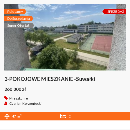
Polecamy
SPRZEDAŻ
Do Sprzedania
Super Oferta!!
3-POKOJOWE MIESZKANIE -Suwałki
260 000 zł
Mieszkanie
Cyprian Korzeniecki
2
47 m
2
1