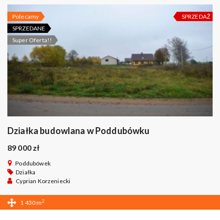
Polecamy
SPRZEDAŻ
SPRZEDANE
Super Oferta!!
Działka budowlana w Poddubówku
89 000 zł
Poddubówek
Działka
Cyprian Korzeniecki
2
1 430 m