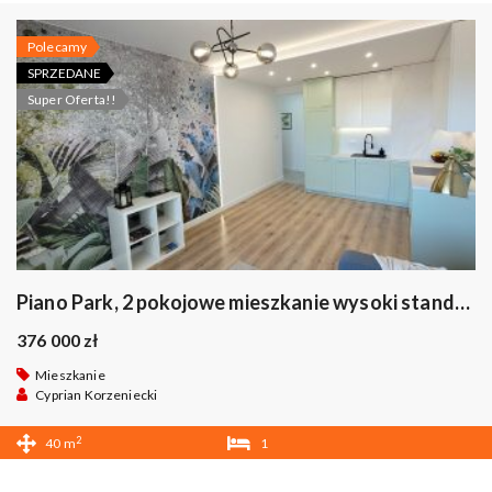
Polecamy
SPRZEDANE
Super Oferta!!
Piano Park, 2 pokojowe mieszkanie wysoki standard bez prowizii
376 000 zł
Mieszkanie
Cyprian Korzeniecki
2
40 m
1
1