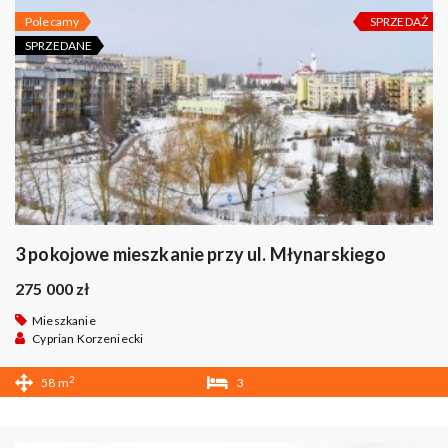
Polecamy
SPRZEDAŻ
SPRZEDANE
3 pokojowe mieszkanie przy ul. Młynarskiego
275 000 zł
Mieszkanie
Cyprian Korzeniecki
2
58 m
3
1