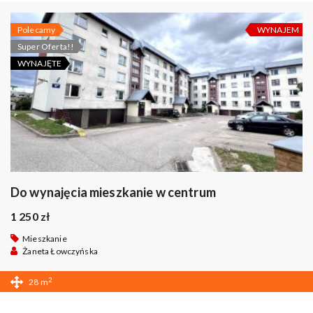
Polecamy
WYNAJEM
Super Oferta!!
WYNAJĘTE
Do wynajęcia mieszkanie w centrum
1 250 zł
Mieszkanie
Żaneta Łowczyńska
2
28 m