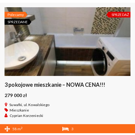
Polecamy
SPRZEDAŻ
SPRZEDANE
3 pokojowe mieszkanie – NOWA CENA!!!
279 000 zł
Suwałki, ul. Kowalskiego
Mieszkanie
Cyprian Korzeniecki
2
58 m
3