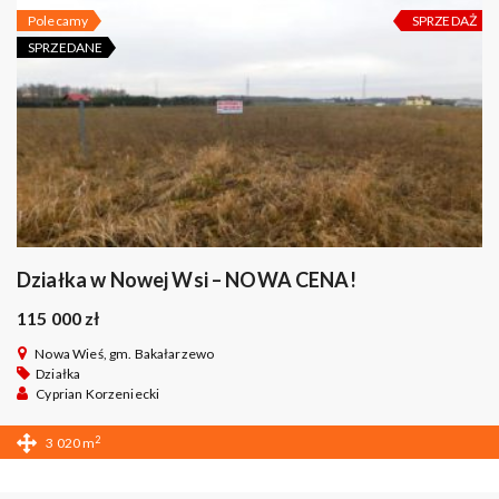
Polecamy
SPRZEDAŻ
SPRZEDANE
Działka w Nowej Wsi – NOWA CENA!
115 000 zł
Nowa Wieś, gm. Bakałarzewo
Działka
Cyprian Korzeniecki
2
3 020 m