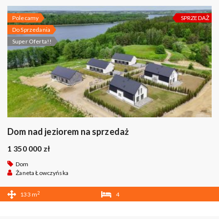
Polecamy
SPRZEDAŻ
Do Sprzedania
Super Oferta!!
Dom nad jeziorem na sprzedaż
1 350 000 zł
Dom
Żaneta Łowczyńska
2
133 m
4
2