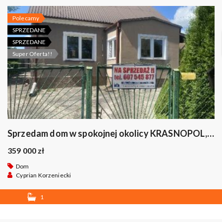
Polecamy
SPRZEDANE
SPRZEDANE
Super Oferta!!
Sprzedam dom w spokojnej okolicy KRASNOPOL, okazja .
359 000 zł
Dom
Cyprian Korzeniecki
1