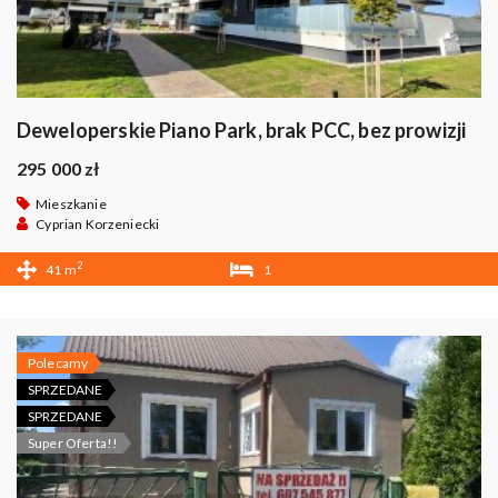
Deweloperskie Piano Park, brak PCC, bez prowizji
295 000 zł
Mieszkanie
Cyprian Korzeniecki
2
41 m
1
1
Polecamy
SPRZEDANE
SPRZEDANE
Super Oferta!!