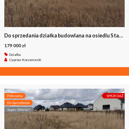
Do sprzedania działka budowlana na osiedlu Staniszewskiego w Suwałkach.
179 000 zł
Działka
Cyprian Korzeniecki
Polecamy
SPRZEDAŻ
Do Sprzedania
Super Oferta!!