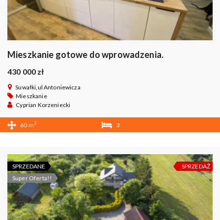
Mieszkanie gotowe do wprowadzenia.
430 000 zł
Suwałki,ul Antoniewicza
Mieszkanie
Cyprian Korzeniecki
2
60 m
3
1
SPRZEDANE
SPRZEDAŻ
Super Oferta!!