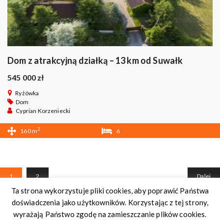
Dom z atrakcyjną działką – 13 km od Suwałk
545 000 zł
Ryżówka
Dom
Cyprian Korzeniecki
2
160 m
6
2
1
2
Dalej
Ta strona wykorzystuje pliki cookies, aby poprawić Państwa
Internetowe Biuro Nieruchomości
. Wszelkie prawa
doświadczenia jako użytkowników. Korzystając z tej strony,
zastrzeżone.
wyrażają Państwo zgodę na zamieszczanie plików cookies.