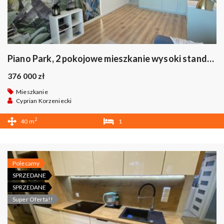
Piano Park, 2 pokojowe mieszkanie wysoki standard bez prowizii
376 000 zł
Mieszkanie
Cyprian Korzeniecki
2
40 m
1
1
Polecamy
SPRZEDANE
SPRZEDANE
Super Oferta!!