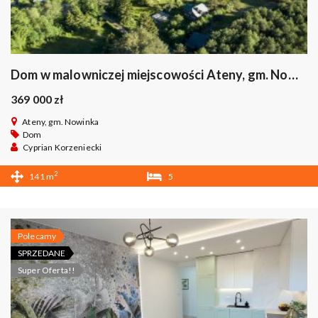
Dom w malowniczej miejscowości Ateny, gm. Nowinka
369 000 zł
Ateny, gm. Nowinka
Dom
Cyprian Korzeniecki
2
141 m
5
2
Polecamy
SPRZEDANE
Super Oferta!!