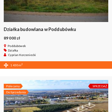
Działka budowlana w Poddubówku
89 000 zł
Poddubówek
Działka
Cyprian Korzeniecki
2
1 430 m
Polecamy
SPRZEDAŻ
Do Sprzedania
Super Oferta!!