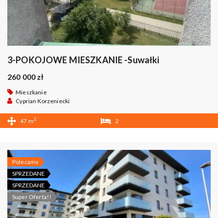
3-POKOJOWE MIESZKANIE -Suwałki
260 000 zł
Mieszkanie
Cyprian Korzeniecki
2
47 m
2
1
Polecamy
SPRZEDANE
SPRZEDANE
Super Oferta!!