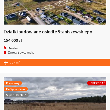
Działki budowlane osiedle Staniszewskiego
154 000 zł
Działka
Żaneta Łowczyńska
2
774 m
Polecamy
SPRZEDAŻ
Do Sprzedania
Super Oferta!!