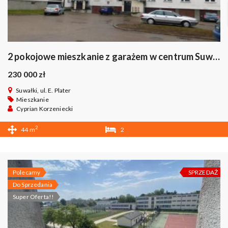
2 pokojowe mieszkanie z garażem w centrum Suwałk
230 000 zł
Suwałki, ul. E. Plater
Mieszkanie
Cyprian Korzeniecki
2
44 m
2
1
Polecamy
SPRZEDAŻ
Do Sprzedania
Super Oferta!!