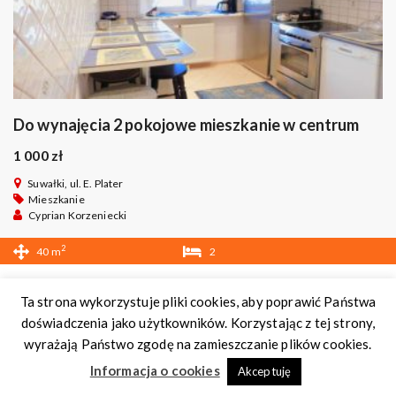
Do wynajęcia 2 pokojowe mieszkanie w centrum
1 000 zł
Suwałki, ul. E. Plater
Mieszkanie
Cyprian Korzeniecki
2
40 m
2
1
Ta strona wykorzystuje pliki cookies, aby poprawić Państwa
Internetowe Biuro Nieruchomości
. Wszelkie prawa
doświadczenia jako użytkowników. Korzystając z tej strony,
zastrzeżone.
wyrażają Państwo zgodę na zamieszczanie plików cookies.
16-400 Suwałki, ul. Kościuszki 93
Informacja o cookies
Akceptuję
nieruchomosci@suwalki.info
, tel: 607 545 877